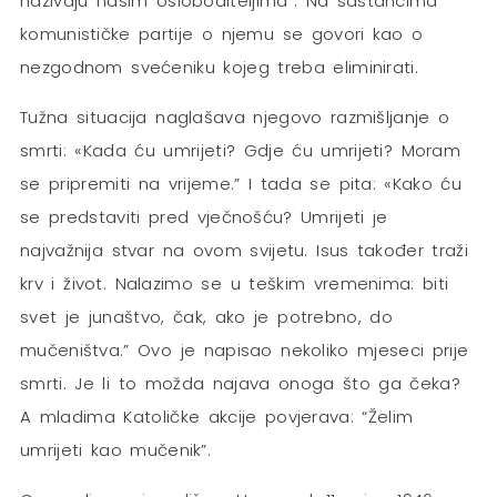
nazivaju našim osloboditeljima”. Na sastancima
komunističke partije o njemu se govori kao o
nezgodnom svećeniku kojeg treba eliminirati.
Tužna situacija naglašava njegovo razmišljanje o
smrti: «Kada ću umrijeti? Gdje ću umrijeti? Moram
se pripremiti na vrijeme.” I tada se pita: «Kako ću
se predstaviti pred vječnošću? Umrijeti je
najvažnija stvar na ovom svijetu. Isus također traži
krv i život. Nalazimo se u teškim vremenima: biti
svet je junaštvo, čak, ako je potrebno, do
mučeništva.” Ovo je napisao nekoliko mjeseci prije
smrti. Je li to možda najava onoga što ga čeka?
A mladima Katoličke akcije povjerava: “Želim
umrijeti kao mučenik”.