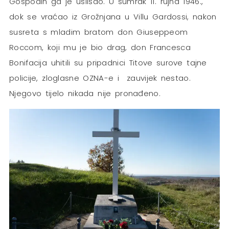
Gospodin ga je uslišao. U sumrak 11. rujna 1946.,
dok se vraćao iz Grožnjana u Villu Gardossi, nakon
susreta s mladim bratom don Giuseppeom
Roccom, koji mu je bio drag, don Francesca
Bonifacija uhitili su pripadnici Titove surove tajne
policije, zloglasne OZNA-e i zauvijek nestao.
Njegovo tijelo nikada nije pronađeno.