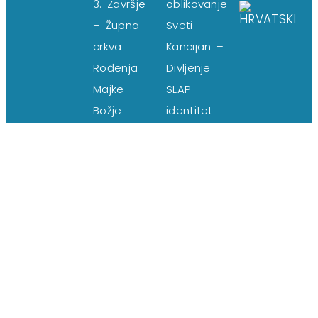
3. Završje
oblikovanje
– Župna
Sveti
crkva
Kancijan –
Rođenja
Divljenje
Majke
SLAP –
Božje
identitet
4. Šterna
Sveti
– Župna
Florijan –
crkva sv.
Sklad
Mihaela
Blaženi
Arkanđela
Francesco
5. Šterna
Bonifacio
(groblje)
– Istina
– Crkva
Grožnjan
sv.
– završna