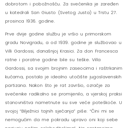
dobrotom i pobožnošću. Za svećenika je zaređen
u katedrali San Giusto (Svetog Justa) u Trstu 27.
prosinca 1936. godine.
Prve dvije godine službu je vršio u primorskom
gradu Novigradu, a od 1939. godine je službovao u
Villi Gardossi, današnjoj Krasici. Za don Francesca
ratne i poratne godine bile su teške. Villa
Gardossi, sa svojim brojnim zaseocima i raštrkanim
kućama, postala je idealno utočište jugoslavenskih
partizana. Nakon što je rat završio, ozračje za
svećenike radikalno se promijenilo, a vjerskoj praksi
stanovništva nametnute su sve veće poteškoće. U
svojoj “Bilježnici tajnih sjećanja” piše: “Čini mi se
nemogućim da me pokradu upravo oni koji sebe