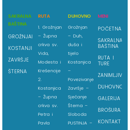
SAKRALNA
RUTA
DUHOVNO
MENI
BAŠTINA
1. Grožnjan
Grožnjan
POČETNA
– Župna
– Duh,
GROŽNJAN
SAKRALNA
crkva sv.
duša i
BAŠTINA
KOSTANJICA
Vida,
tijelo
RUTA I
ZAVRŠJE
Modesta i
Kostanjica
TURE
Krešencije
–
ŠTERNA
ZANIMLJIVOS
2.
Povezivanje
DUHOVNO
Kostanjica
Završje –
– Župna
Sjećanje
GALERIJA
crkva sv.
Šterna –
BROŠURA
Petra i
Sloboda
KONTAKT
Pavla
PUSTINJA –