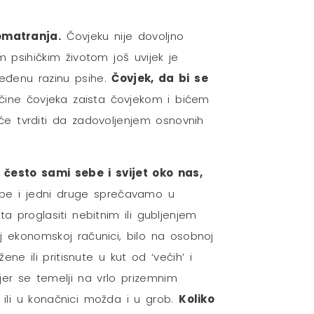
omatranja.
Čovjeku nije dovoljno
 psihičkim životom još uvijek je
ređenu razinu psihe.
Čovjek, da bi se
čine čovjeka zaista čovjekom i bićem
neće tvrditi da zadovoljenjem osnovnih
 često sami sebe i svijet oko nas,
be i jedni druge sprečavamo u
 proglasiti nebitnim ili gubljenjem
oj ekonomskoj računici, bilo na osobnoj
ne ili pritisnute u kut od ‘većih’ i
 jer se temelji na vrlo prizemnim
ili u konačnici možda i u grob.
Koliko