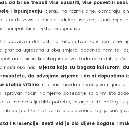
s da bi se trebali više opustiti, više posvetiti sebi
sele i ispunjavaju
, tjeraju na razmišljanje, odmaraju, 
o između zavisti i osude ljudi koji uspijevaju naći mjesta
er oni ipak čine nešto nedopustivo.
itih obaveza i dužnosti na račun stvari koje nam čine ugo
a granica ugrožena u oba smjera, općenito nam fali osj
uštamo širinu ljudskog iskustva, kada nam duh, duša i 
arnosti oko nas.
Mjesta koja su bogata kulturom, du
 ravnotežu, da odvojimo vrijeme i da si dopustimo is
se stalno vrtimo
, što nas možda i zarobljava i tjera u 
na ispravan način. Namjerno posezanje za onim što zado
je to osnovnih ljudskih potreba, pitanje je to našeg ukup
inuti se postiže kroz zdravlje pojedinaca koji ju sačinjava
a i Krešencije. Sveti Vid je bio dijete bogate rimske