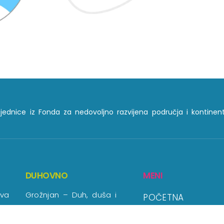
ajednice iz Fonda za nedovoljno razvijena područja i kontinent
DUHOVNO
MENI
kva
Grožnjan – Duh, duša i
POČETNA
tijelo
SAKRALNA BAŠTIN