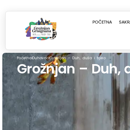
POČETNA
SAKR
Početna
Duhovno
Grožnjan – Duh, duša i tijelo
Grožnjan – Duh, du