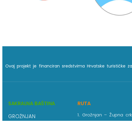
Ovaj projekt je financiran sredstvima Hrvatske turističke z
SAKRALNA BAŠTINA
RUTA
1. Grožnjan – Župna cr
GROŽNJAN
sv. Vida, Modesta i
KOSTANJICA