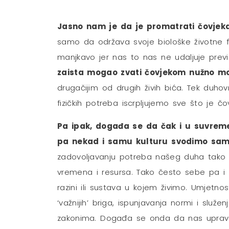
Jasno nam je da je promatrati čovjek
samo da održava svoje biološke životne fun
manjkavo jer nas to nas ne udaljuje prev
zaista mogao zvati čovjekom nužno mo
drugačijim od drugih živih bića. Tek duhovn
fizičkih potreba iscrpljujemo sve što je čo
Pa ipak, događa se da čak i u suvremen
pa nekad i samu kulturu svodimo samo 
zadovoljavanju potreba našeg duha tako da
vremena i resursa. Tako često sebe pa i s
razini ili sustava u kojem živimo. Umjetnos
‘važnijih’ briga, ispunjavanja normi i služ
zakonima. Događa se onda da nas upravo n