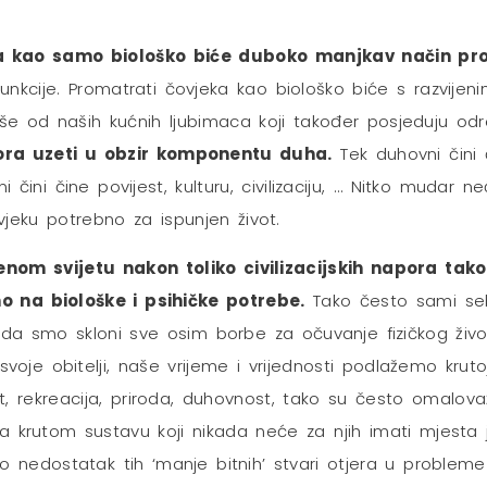
a kao samo biološko biće duboko manjkav način pr
kcije. Promatrati čovjeka kao biološko biće s razvijenim
iše od naših kućnih ljubimaca koji također posjeduju od
ra uzeti u obzir komponentu duha.
Tek duhovni čini 
i čini čine povijest, kulturu, civilizaciju, … Nitko mudar 
vjeku potrebno za ispunjen život.
om svijetu nakon toliko civilizacijskih napora tako
na biološke i psihičke potrebe.
Tako često sami se
 smo skloni sve osim borbe za očuvanje fizičkog života
voje obitelji, naše vrijeme i vrijednosti podlažemo krut
t, rekreacija, priroda, duhovnost, tako su često omalovaže
enja krutom sustavu koji nikada neće za njih imati mjesta
edostatak tih ‘manje bitnih’ stvari otjera u probleme 