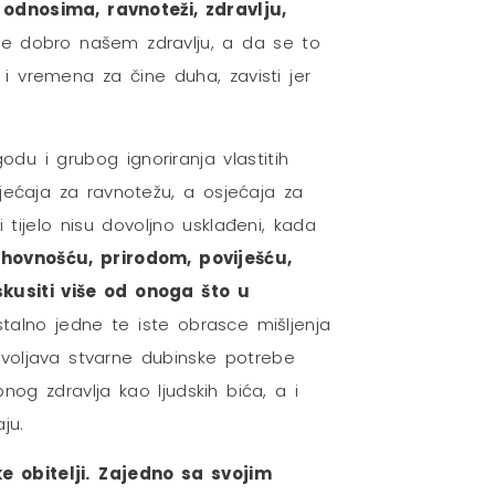
, odnosima, ravnoteži, zdravlju,
čine dobro našem zdravlju, a da se to
 i vremena za čine duha, zavisti jer
du i grubog ignoriranja vlastitih
ećaja za ravnotežu, a osjećaja za
tijelo nisu dovoljno usklađeni, kada
hovnošću, prirodom, poviješću,
kusiti više od onoga što u
stalno jedne te iste obrasce mišljenja
voljava stvarne dubinske potrebe
nog zdravlja kao ljudskih bića, a i
ju.
 obitelji.
Zajedno sa svojim