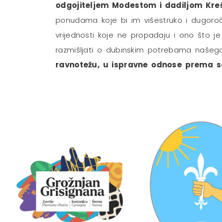
odgojiteljem Modestom i dadiljom Kreše
ponudama koje bi im višestruko i dugoročno
vrijednosti koje ne propadaju i ono što 
razmišljati o dubinskim potrebama našeg
ravnotežu, u ispravne odnose prema seb