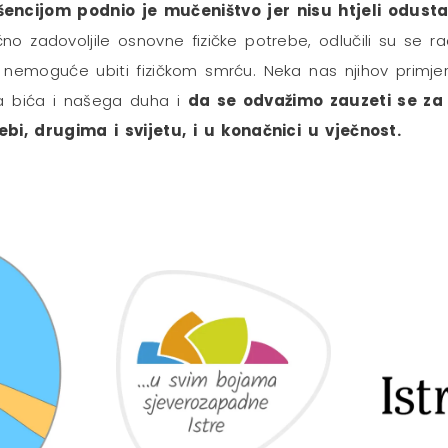
ncijom podnio je mučeništvo jer nisu htjeli odusta
 zadovoljile osnovne fizičke potrebe, odlučili su se rad
je nemoguće ubiti fizičkom smrću. Neka nas njihov pri
a bića i našega duha i
da se odvažimo zauzeti se za 
i, drugima i svijetu, i u konačnici u vječnost.