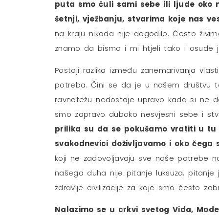
puta smo čuli sami sebe ili ljude oko na
šetnji, vježbanju, stvarima koje nas ve
na kraju nikada nije dogodilo. Često živim
znamo da bismo i mi htjeli tako i osude j
Postoji razlika između zanemarivanja vlast
potreba. Čini se da je u našem društvu t
ravnotežu nedostaje upravo kada si ne dop
smo zapravo duboko nesvjesni sebe i stv
prilika su da se pokušamo vratiti u tu
svakodnevici doživljavamo i oko čega 
koji ne zadovoljavaju sve naše potrebe 
našega duha nije pitanje luksuza, pitanje 
zdravlje civilizacije za koje smo često zabr
Nalazimo se u crkvi svetog Vida, Modest