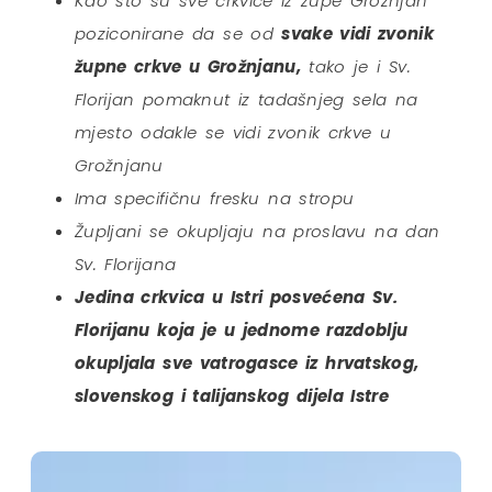
Kao što su sve crkvice iz župe Grožnjan
poziconirane da se od
svake vidi zvonik
župne crkve u Grožnjanu,
tako je i Sv.
Florijan pomaknut iz tadašnjeg sela na
mjesto odakle se vidi zvonik crkve u
Grožnjanu
Ima specifičnu fresku na stropu
Župljani se okupljaju na proslavu na dan
Sv. Florijana
Jedina crkvica u Istri posvećena Sv.
Florijanu koja je u jednome razdoblju
okupljala sve vatrogasce iz hrvatskog,
slovenskog i talijanskog dijela Istre