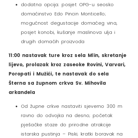
dodatna opcija: posjet OPG-u seosko
domaćinstvo Edo Pincin Monticello;
mogućnost degustacije domaćeg vina,
posjet konobi, kušanje maslinova ulja i
drugih domaćih proizvoda
11:00 nastavak ture kroz sela Mlin, skretanje
lijevo, prolazak kroz zaseoke Rovini, Varvari,
Poropati i Mužići, te nastavak do sela
Šterna sa župnom crkva Sv. Mihovila
arkanđela
Od župne crkve nastaviti sjeverno 300 m
ravno do odvojka na desno; početak
pješačke staze do prirodne atrakcije
istarska pustinja – Piski; kratki boravak na