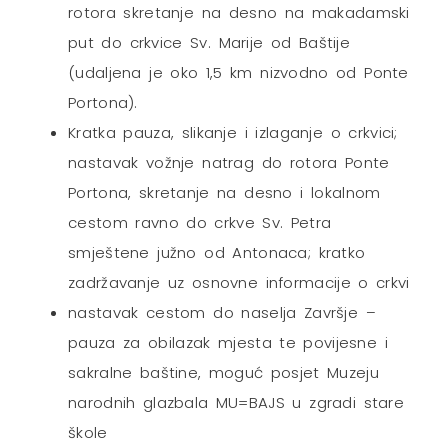
rotora skretanje na desno na makadamski
put do crkvice Sv. Marije od Baštije
(udaljena je oko 1,5 km nizvodno od Ponte
Portona).
Kratka pauza, slikanje i izlaganje o crkvici;
nastavak vožnje natrag do rotora Ponte
Portona, skretanje na desno i lokalnom
cestom ravno do crkve Sv. Petra
smještene južno od Antonaca; kratko
zadržavanje uz osnovne informacije o crkvi
nastavak cestom do naselja Završje –
pauza za obilazak mjesta te povijesne i
sakralne baštine, moguć posjet Muzeju
narodnih glazbala MU=BAJS u zgradi stare
škole