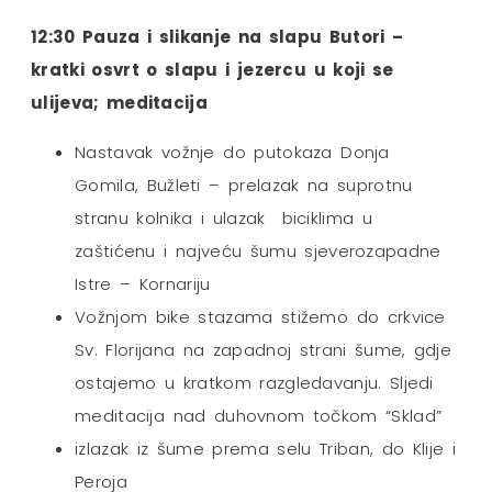
12:30 Pauza i slikanje na slapu Butori –
kratki osvrt o slapu i jezercu u koji se
ulijeva; meditacija
Nastavak vožnje do putokaza Donja
Gomila, Bužleti – prelazak na suprotnu
stranu kolnika i ulazak biciklima u
zaštićenu i najveću šumu sjeverozapadne
Istre – Kornariju
Vožnjom bike stazama stižemo do crkvice
Sv. Florijana na zapadnoj strani šume, gdje
ostajemo u kratkom razgledavanju. Sljedi
meditacija nad duhovnom točkom “Sklad”
izlazak iz šume prema selu Triban, do Klije i
Peroja