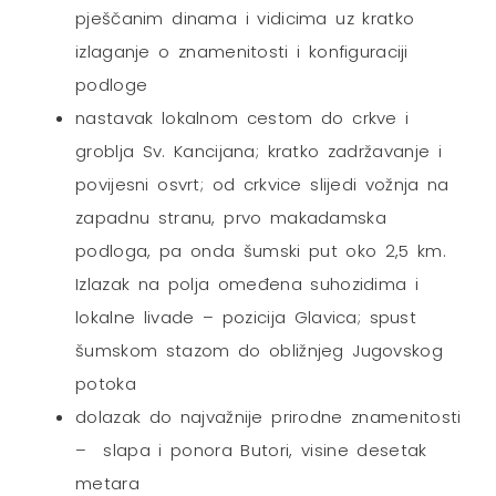
pješčanim dinama i vidicima uz kratko
izlaganje o znamenitosti i konfiguraciji
podloge
nastavak lokalnom cestom do crkve i
groblja Sv. Kancijana; kratko zadržavanje i
povijesni osvrt; od crkvice slijedi vožnja na
zapadnu stranu, prvo makadamska
podloga, pa onda šumski put oko 2,5 km.
Izlazak na polja omeđena suhozidima i
lokalne livade – pozicija Glavica; spust
šumskom stazom do obližnjeg Jugovskog
potoka
dolazak do najvažnije prirodne znamenitosti
– slapa i ponora Butori, visine desetak
metara