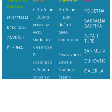
SAKRALNA
RUTA
DUHOVNO
MENI
BAŠTINA
1. Grožnjan
Grožnjan
POČETNA
– Župna
– Duh,
GROŽNJAN
SAKRALNA
crkva sv.
duša i
BAŠTINA
KOSTANJICA
Vida,
tijelo
RUTA I
ZAVRŠJE
Modesta i
Kostanjica
TURE
Krešencije
–
ŠTERNA
ZANIMLJIVOS
2.
Povezivanje
DUHOVNO
Kostanjica
Završje –
– Župna
Sjećanje
GALERIJA
crkva sv.
Šterna –
BROŠURA
Petra i
Sloboda
KONTAKT
Pavla
PUSTINJA –
3. Završje
oblikovanje
– Župna
Sveti