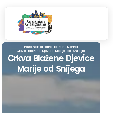
S
Početna
Sakralna baština
Šterna
Crkva Blažene Djevice Marije od Snijega
Crkva Blažene Djevice
Marije od Snijega