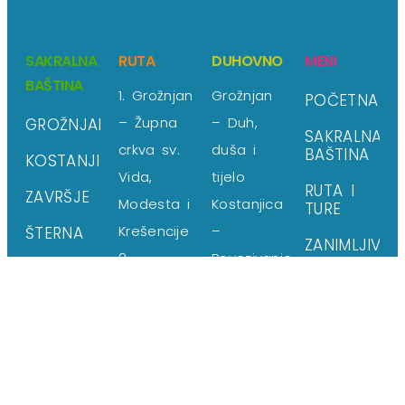
SAKRALNA
RUTA
DUHOVNO
MENI
BAŠTINA
1. Grožnjan
Grožnjan
POČETNA
– Župna
– Duh,
GROŽNJAN
SAKRALNA
crkva sv.
duša i
BAŠTINA
KOSTANJICA
Vida,
tijelo
RUTA I
ZAVRŠJE
Modesta i
Kostanjica
TURE
Krešencije
–
ŠTERNA
ZANIMLJIVOS
2.
Povezivanje
DUHOVNO
Kostanjica
Završje –
– Župna
Sjećanje
GALERIJA
crkva sv.
Šterna –
BROŠURA
Petra i
Sloboda
KONTAKT
Pavla
PUSTINJA –