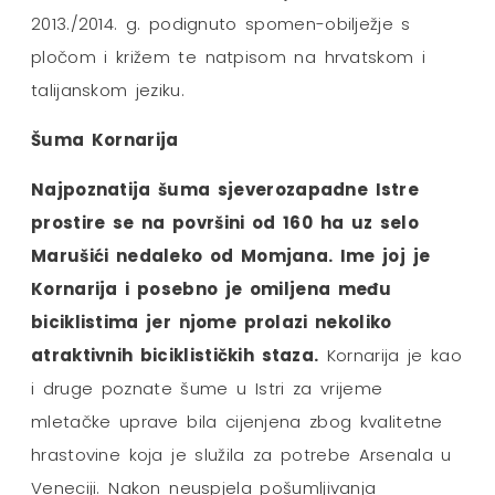
2013./2014. g. podignuto spomen-obilježje s
pločom i križem te natpisom na hrvatskom i
talijanskom jeziku.
Šuma Kornarija
Najpoznatija šuma sjeverozapadne Istre
prostire se na površini od 160 ha uz selo
Marušići nedaleko od Momjana. Ime joj je
Kornarija i posebno je omiljena među
biciklistima jer njome prolazi nekoliko
atraktivnih biciklističkih staza.
Kornarija je kao
i druge poznate šume u Istri za vrijeme
mletačke uprave bila cijenjena zbog kvalitetne
hrastovine koja je služila za potrebe Arsenala u
Veneciji. Nakon neuspjela pošumljivanja