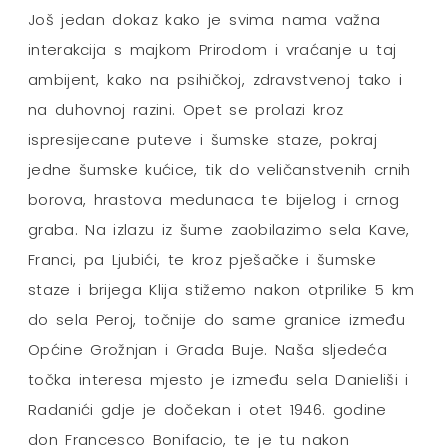
Još jedan dokaz kako je svima nama važna
interakcija s majkom Prirodom i vraćanje u taj
ambijent, kako na psihičkoj, zdravstvenoj tako i
na duhovnoj razini. Opet se prolazi kroz
ispresijecane puteve i šumske staze, pokraj
jedne šumske kućice, tik do veličanstvenih crnih
borova, hrastova medunaca te bijelog i crnog
graba. Na izlazu iz šume zaobilazimo sela Kave,
Franci, pa Ljubići, te kroz pješačke i šumske
staze i brijega Klija stižemo nakon otprilike 5 km
do sela Peroj, točnije do same granice između
Općine Grožnjan i Grada Buje. Naša sljedeća
točka interesa mjesto je između sela Danieliši i
Radanići gdje je dočekan i otet 1946. godine
don Francesco Bonifacio, te je tu nakon