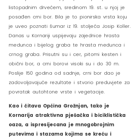
listopadnim drvećem, sredinom 19. st. u njoj je
posađen crni bor. Bila je to pionirska vrsta koju
je uveo poznati šumar iz 19. stoljeća Josip Koller.
Danas u Kornariji uspijevaju zajednice hrasta
medunca i bijelog graba te hrasta medunca i
crnog graba. Prisutni su i cer, pitomi kesten i
obični bor, a crni borovi visoki su i do 30 m.
Poslije 150 godina od sadnje, crni bor dao je
zadovoljavajuće rezultate i stvorio preduvjete za
povratak autohtone vrste i vegetacije.
Kao i čitava Općina Grožnjan, tako je
Kornarija atraktivna pješačka i biciklistička
oaza, a ispresijecana je mnogobrojnim
putevima i stazama kojima se kreću i