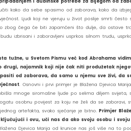
pripadanjem i dubinske potrebe za bijegom od zab
okučiti kako da sebe spasimo od zaborava, kako da izbj
ječnost. Ljudi koji ne vjeruju u život poslije smrti često 
što zbog čega će biti zapamćeni što dulje, da ostave t
i budu izbrisani i zaboravljeni usprkos silnom trudu, us
sta tužne, u Svetom Pismu već kod Abrahama vidimo
o drugi, najamnik koji nije čak niti produžetak njego
siti od zaborava, da samo u njemu sve živi, da su
vječnost
. Osnovni i prvi primjer je Blažena Djevica Marij
aobišla mnoge siromašne ljude po selima diljem svijeta, 
bogatu osobnu povijest za koju ne želi da se zaboravi
ijednog artefakta, svako sjećanje je bitno.
Primjer Blaže
uključujući i ovu, uči nas da ako svoju osobu i svo
 Blažena Djevica Marija od krunice nas još više na to pods