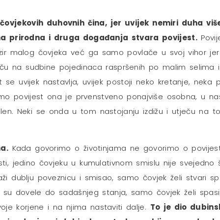
čovjekovih duhovnih čina, jer uvijek nemiri duha vi
na prirodna i druga događanja stvara povijest.
Povij
ir malog čovjeka već ga samo povlače u svoj vihor jer č
ječu na sudbine pojedinaca raspršenih po malim selima il
ot se uvijek nastavlja, uvijek postoji neko kretanje, neka
imo povijest ona je prvenstveno ponajviše osobna, u na
n. Neki se onda u tom nastojanju izdižu i utječu na toko
a.
Kada govorimo o životinjama ne govorimo o povijesti, g
sti, jedino čovjeku u kumulativnom smislu nije svejedno š
i dublju poveznicu i smisao, samo čovjek želi stvari sp
oje su dovele do sadašnjeg stanja, samo čovjek želi spas
voje korjene i na njima nastaviti dalje.
To je dio dubin