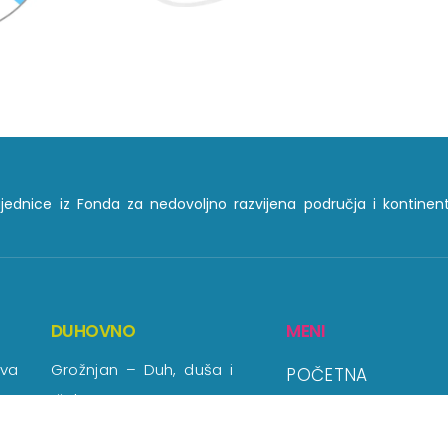
ajednice iz Fonda za nedovoljno razvijena područja i kontinent
DUHOVNO
MENI
kva
Grožnjan – Duh, duša i
POČETNA
tijelo
SAKRALNA BAŠTIN
Kostanjica – Povezivanje