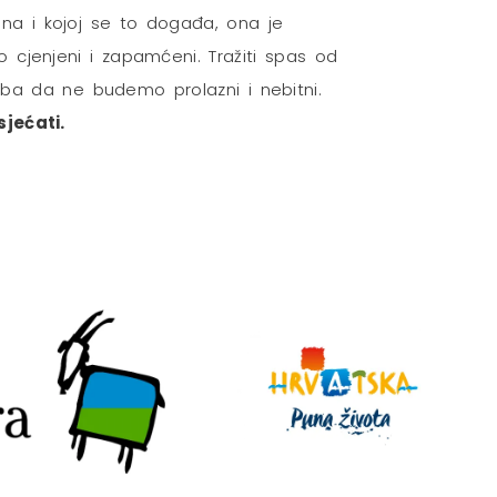
ena i kojoj se to događa, ona je
cjenjeni i zapamćeni. Tražiti spas od
ba da ne budemo prolazni i nebitni.
jećati.