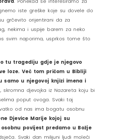
orava
. Ponekad se interesiramo za
egnemo iste greške koje su dovele do
su grčevito orijentirani da za
rag, nekima i uspije barem za neko
prkos svim naporima, usprkos tome što
 tu tragediju gdje je njegovo
ve loze.
Već tom pričom u Bibliji
 samo u njegovoj knjizi imena i
a, skromna djevojka iz Nazareta koju bi
selima poput ovoga. Svaki taj
, svatko od nas ima bogatu osobnu
ne Djevice Marije kojoj su
ju osobnu povijest predamo u Božje
jeća. Svaki dan milijuni ljudi moleći