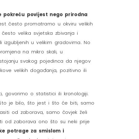
še pokreću povijest nego prirodna
est često promatramo u okviru velikih
esto velika svjetska zbivanja i
i izgubljenih u velikim gradovima. No
 promjena na mikro skali, u
stojanju svakog pojedinca da njegov
ve velikih događanja, pozitivno ili
ovorimo o statistici ili kronologiji.
to je bilo, što jest i što će biti, samo
asiti od zaborava, samo čovjek želi
iti od zaborava ono što su neki prije
ske potrage za smislom i