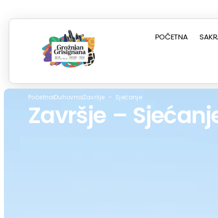
POČETNA
SAKR
Početna
Duhovno
Završje – Sjećanje
Završje – Sjećanj