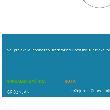
Ovaj projekt je financiran sredstvima Hrvatske turističke z
SAKRALNA BAŠTINA
RUTA
1. Grožnjan – Župna cr
GROŽNJAN
sv. Vida, Modesta i
KOSTANJICA
Krešencije