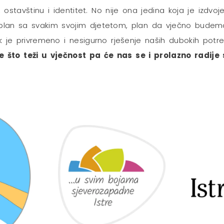
stavštinu i identitet. No nije ona jedina koja je izdvoj
lan sa svakim svojim djetetom, plan da vječno budemo 
e privremeno i nesigurno rješenje naših dubokih potre
što teži u vječnost pa će nas se i prolazno radije s