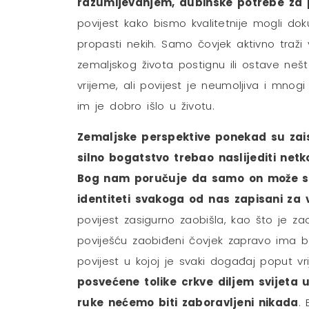
razumijevanjem, dubinske potrebe za 
povijest kako bismo kvalitetnije mogli d
propasti nekih. Samo čovjek aktivno traži v
zemaljskog života postignu ili ostave ne
vrijeme, ali povijest je neumoljiva i mnog
im je dobro išlo u životu.
Zemaljske perspektive ponekad su zai
silno bogatstvo trebao naslijediti netk
Bog nam poručuje da samo on može spa
identiteti svakoga od nas zapisani za 
povijest zasigurno zaobišla, kao što je z
poviješću zaobiđeni čovjek zapravo ima 
povijest u kojoj je svaki događaj poput vr
posvećene tolike crkve diljem svijeta 
ruke nećemo biti zaboravljeni nikada
.