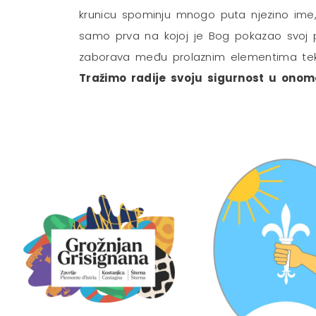
krunicu spominju mnogo puta njezino ime, o
samo prva na kojoj je Bog pokazao svoj p
zaborava među prolaznim elementima tek j
Tražimo radije svoju sigurnost u onome 