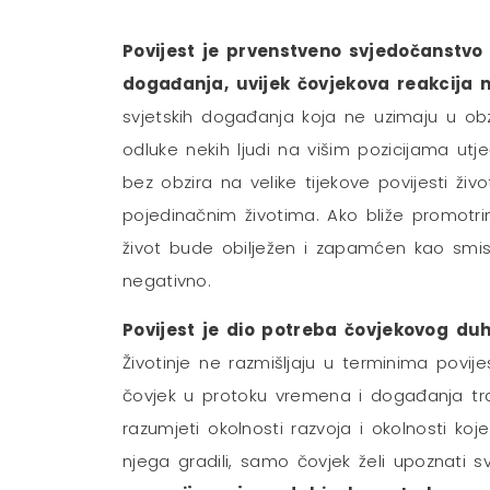
Povijest je prvenstveno svjedočanstvo 
događanja, uvijek čovjekova reakcija 
svjetskih događanja koja ne uzimaju u obz
odluke nekih ljudi na višim pozicijama ut
bez obzira na velike tijekove povijesti živ
pojedinačnim životima. Ako bliže promotr
život bude obilježen i zapamćen kao smisle
negativno.
Povijest je dio potreba čovjekovog duh
Životinje ne razmišljaju u terminima povije
čovjek u protoku vremena i događanja traž
razumjeti okolnosti razvoja i okolnosti k
njega gradili, samo čovjek želi upoznati s