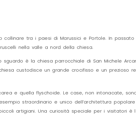
o collinare tra i paesi di Marussici e Portole. In passat
scelli nella valle a nord della chiesa.
lo sguardo è la chiesa parrocchiale di San Michele Arca
a chiesa custodisce un grande crocifisso e un prezioso retr
carea e quella flyschoide. Le case, non intonacate, sono
 esempio straordinario e unico dell’architettura popolar
piccoli artigiani. Una curiosità speciale per i visitatori è