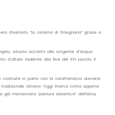
o era chiamato “la cisterna di Grisignana” grazie a
ngelo, situata accanto alla sorgente d’acqua
o d’altare risalente alla fine del XVI secolo. Il
 costruite in parte con la caratteristica arenaria
e tradizionale istriana. Oggi Sterna conta appena
 la già menzionata “pianura desertica” dell’Istria,