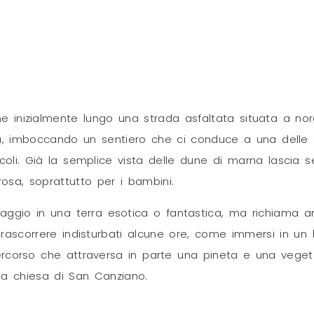
 inizialmente lungo una strada asfaltata situata a nor
 imboccando un sentiero che ci conduce a una delle attra
ccoli. Già la semplice vista delle dune di marna lascia 
rosa, soprattutto per i bambini.
ggio in una terra esotica o fantastica, ma richiama a
 trascorrere indisturbati alcune ore, come immersi in un
percorso che attraversa in parte una pineta e una veget
ola chiesa di San Canziano.