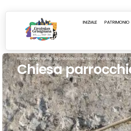
INIZIALE
PATRIMONIO
iniziale
patrimonio sacro
Grožnjan
Chiesa parrocchiale di 
Chiesa parrocchia